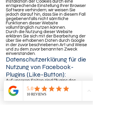
Installation der Cookies durch eine
entsprechende Einstellung Ihrer Browser
Software verhindern; wir weisen Sie
jedoch darauf hin, dass Sie in diesem Fall
gegebenenfalls nicht sämtliche
Funktionen dieser Website
vollumfänglich nutzen können.
Durch die Nutzung dieser Website
erklären Sie sich mit der Bearbeitung der
über Sie erhobenen Daten durch Google
in der zuvor beschriebenen Art und Weise
und zu dem zuvor benannten Zweck
einverstanden.
Datenschutzerklärung für die
Nutzung von Facebook-
Plugins (Like-Button):
Auf unseren Seiten sind Plugins des
sozialen Netzwerks Facebook, 1601 South
California Avenue, Palo Alto, CA 94304,
USA integriert. Die Facebook-Plugins
erkennen Sie an dem Facebook-Logo
oder dem „Like-Button“ („Gefällt mir“) auf
unserer Seite. Eine Übersicht über die
Facebook-Plugins finden Sie hier:
http://developers.facebook.com/docs/plu
gins/.
Wenn Sie unsere Seiten besuchen, wird
über das Plugin eine direkte Verbindung