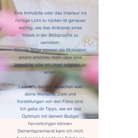
Eine Immobilie oder das Interieur ins
richtige Licht zu rücken ist genauso
wichtig, wie das Ambiente eines
Hotels in der Bildsprache zu
vermitteln
.
Stilvolle Bilder können die Motivat
ion
enorm erhöhen, mehr über eine
Immobilie oder ein Hotel erfahren zu
wollen
.
Lass uns darüber sprechen was
deine Wünsche, Ziele und
Vorstellungen von den Fotos sind.
Ich gebe dir Tipps,
wie wir das
Optimum mit deinem Budget
hervorbringen
können.
Dementsprechend kann ich mich