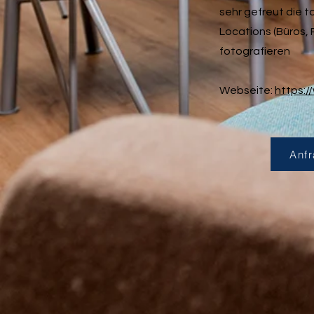
sehr gefreut die t
Locations (Büros,
fotografieren
Webseite:
https:/
Anfr