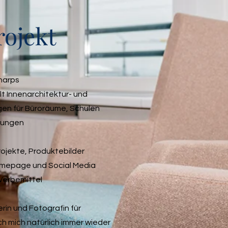
rojekt
narps
t Innenarchitektur- und
gen für Büroräume, Schulen
tungen
ojekte, Produktebilder
omepage und Social Media
Werbemittel
rin und Fotografin für
h mich natürlich immer wieder