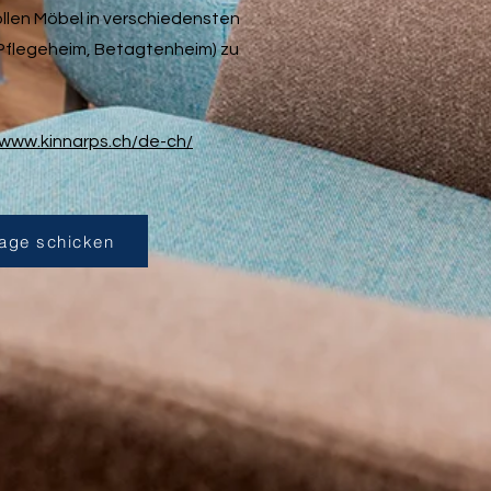
ollen Möbel in verschiedensten
 Pflegeheim, Betagtenheim) zu
/www.kinnarps.ch/de-ch/
age schicken