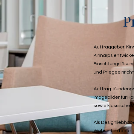
P
Auftraggeber: Kin
Kinnarps entwickel
Einrichtungslösun
und Pflegeeinrich
Auftrag: Kundenpr
Imagebilder für H
sowie klassische 
Als Designliebhabe
Webseiten habe ic