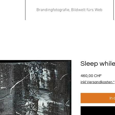
Brandingfotografie, Bildwelt fürs Web
Sleep whil
Preis
460,00 CHF
inkl Versandkosten *
In