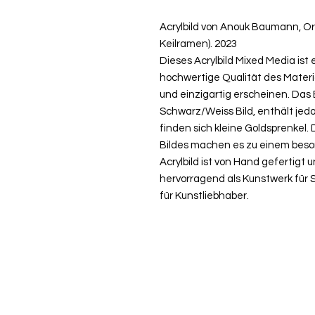
Acrylbild von Anouk Baumann, Ori
Keilramen). 2023
Dieses Acrylbild Mixed Media ist 
hochwertige Qualität des Materia
und einzigartig erscheinen. Das B
Schwarz/Weiss Bild, enthält jedo
finden sich kleine Goldsprenkel. 
Bildes machen es zu einem beso
Acrylbild ist von Hand gefertigt 
hervorragend als Kunstwerk für
für Kunstliebhaber.