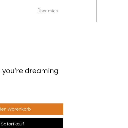
Über mich
e you're dreaming
 den Warenkorb
Sofortkauf