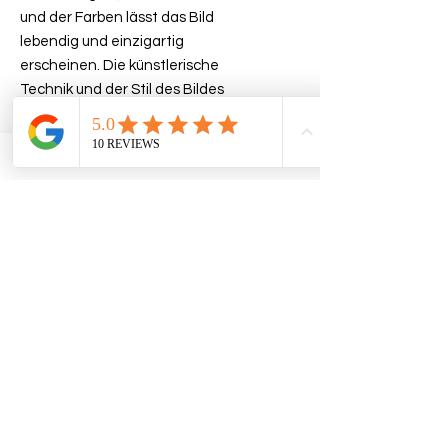
und der Farben lässt das Bild
lebendig und einzigartig
erscheinen. Die künstlerische
Technik und der Stil des Bildes
machen es zu einem besonderen
Blickfang in jedem Raum. Das
Acrylbild ist von Hand gefertigt und
somit ein echtes Unikat. Es eignet
sich hervorragend als Kunstwerk
für Sammler oder als besonderes
Geschenk für Kunstliebhaber.
VERSANDINFO
Abholung nach Absprache in Sursee oder
auf Wunsch Versand per Post.
Versandkosten werden zusätzlich
Impressum
Datenschutz
AGB
verrechnet.
2022 © Anouk Baumann